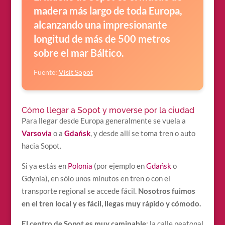
madera más largo de toda Europa,
alcanzando una impresionante
longitud de más de 500 metros
sobre el mar Báltico.
Fuente:
Visit Sopot
Cómo llegar a Sopot y moverse por la ciudad
Para llegar desde Europa generalmente se vuela a
Varsovia
o a
Gdańsk
, y desde allí se toma tren o auto
hacia Sopot.
Si ya estás en
Polonia
(por ejemplo en
Gdańsk
o
Gdynia), en sólo unos minutos en tren o con el
transporte regional se accede fácil.
Nosotros fuimos
en el tren local y es fácil, llegas muy rápido y cómodo.
El centro de Sopot es muy caminable
: la calle peatonal