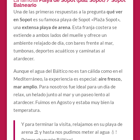
La famosa
Playa de Sopot (pláž Sopot) / Sopot
Balneario
Una de las primeras respuestas a la pregunta
qué ver
en Sopot
es su famosa playa de Sopot «Plaża Sopot»,
una
extensa playa de arena
. Esta franja costera se
extiende a ambos lados del muelle y ofrece un
ambiente relajado de día, con bares frente al mar,
tumbonas, deportes acuáticos y caminatas al
atardecer.
Aunque el agua del Báltico no es tan cálida como en el
Mediterráneo, la experiencia es especial:
aire fresco,
mar amplio
. Para nosotros fue ideal para un día de
relax, un helado junto al mar y un paseo lento al
atardecer. Fuimos en Agosto y estaba muy bien la
temperatura.
Y para terminar la visita, relajamos en su playa de
arena ⛱ y hasta nos pudimos meter al agua 💧!
Primer chapuzón Báltico!