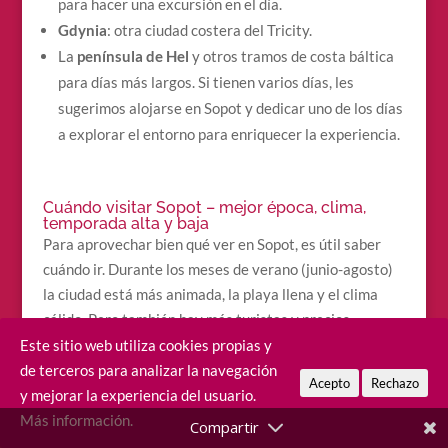
para hacer una excursión en el día.
Gdynia
: otra ciudad costera del Tricity.
La
península de Hel
y otros tramos de costa báltica
para días más largos. Si tienen varios días, les
sugerimos alojarse en Sopot y dedicar uno de los días
a explorar el entorno para enriquecer la experiencia.
Cuándo visitar Sopot – mejor época, clima,
temporada alta y baja
Para aprovechar bien qué ver en Sopot, es útil saber
cuándo ir. Durante los meses de verano (junio-agosto)
la ciudad está más animada, la playa llena y el clima
cálido. Pero también hay más turistas y precios
elevados.
Este sitio web utiliza cookies propias y
de terceros para analizar la navegación
Acepto
Rechazo
En primavera tardía (mayo) o a comienzos del otoño
y mejorar la experiencia del usuario.
(septiembre) se puede disfrutar con menos gente,
Más información.
precios algo más bajos y clima todavía agradable.