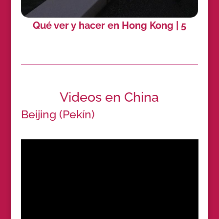
Qué ver y hacer en Hong Kong | 5
Videos en China
Beijing (Pekín)