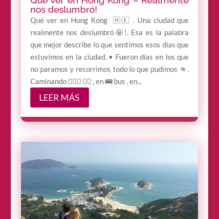
nos deslumbró!
Qué ver en Hong Kong 🇭🇰 . Una ciudad que
realmente nos deslumbró🤩!. Esa es la palabra
que mejor describe lo que sentimos esos días que
estuvimos en la ciudad. • Fueron días en los que
no paramos y recorrimos todo lo que pudimos 👊.
Caminando 🚶🏼‍♀️ 🚶‍♂️ , en 🚌 bus , en...
LEER MÁS