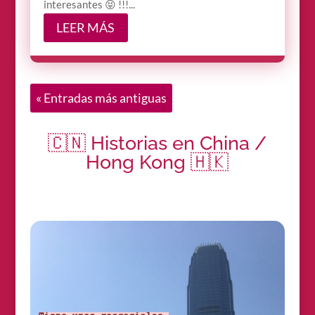
interesantes 😝 !!!...
LEER MÁS
« Entradas más antiguas
🇨🇳 Historias en China /
Hong Kong 🇭🇰