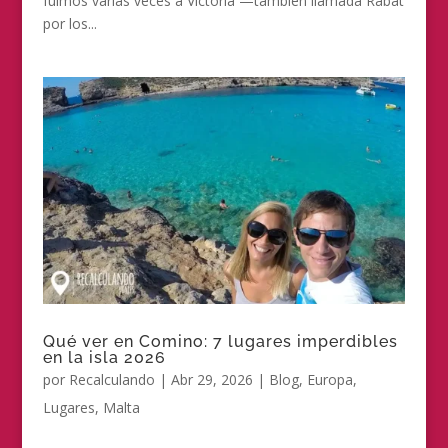
fuimos varias veces a Victoria —también llamada Rabat
por los...
Qué ver en Comino: 7 lugares imperdibles
en la isla 2026
por
Recalculando
|
Abr 29, 2026
|
Blog
,
Europa
,
Lugares
,
Malta