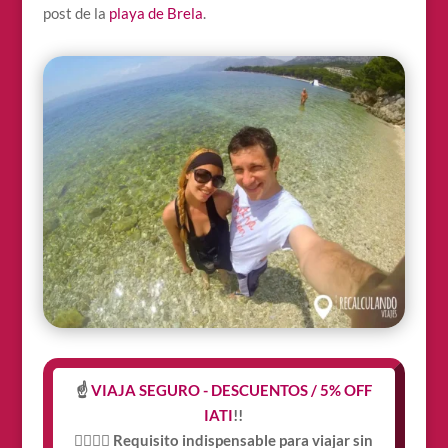
post de la
playa de Brela
.
☝️
VIAJA SEGURO - DESCUENTOS / 5% OFF
IATI
!!
👩‍⚕️👨‍⚕️ Requisito indispensable para viajar sin