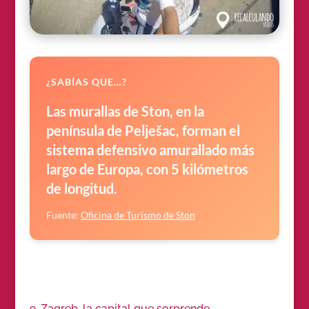
¿SABÍAS QUE…?
Las murallas de Ston, en la
península de Pelješac, forman el
sistema defensivo amurallado más
largo de Europa, con 5 kilómetros
de longitud.
Fuente:
Oficina de Turismo de Ston
9. Zagreb, la capital que sorprende