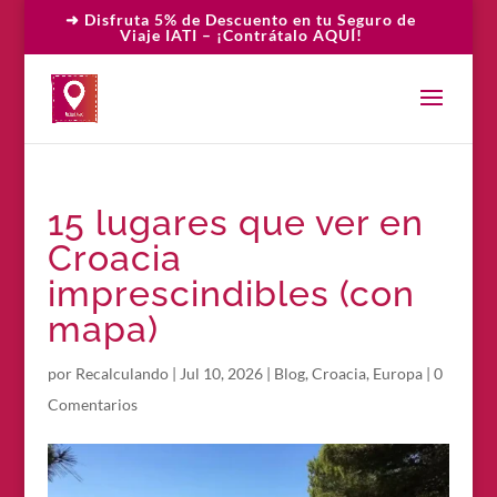
➜ Disfruta 5% de Descuento en tu Seguro de
Viaje IATI – ¡Contrátalo AQUÍ!
15 lugares que ver en
Croacia
imprescindibles (con
mapa)
por
Recalculando
|
Jul 10, 2026
|
Blog
,
Croacia
,
Europa
|
0
Comentarios