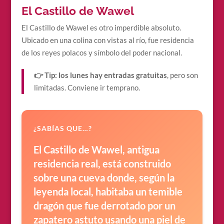
El Castillo de Wawel
El Castillo de Wawel es otro imperdible absoluto.
Ubicado en una colina con vistas al río, fue residencia
de los reyes polacos y símbolo del poder nacional.
👉 Tip:
los lunes hay entradas gratuitas
, pero son
limitadas. Conviene ir temprano.
¿SABÍAS QUE…?
El Castillo de Wawel, antigua
residencia real, está construido
sobre una cueva donde, según la
leyenda local, habitaba un temible
dragón que fue derrotado por un
zapatero astuto usando una piel de