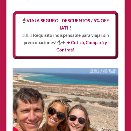
☝️
VIAJA SEGURO - DESCUENTOS / 5% OFF
IATI
!!
👩‍⚕️👨‍⚕️ Requisito indispensable para viajar sin
preocupaciones! 🌎✈️
➜ Cotizá, Compará y
Contratá