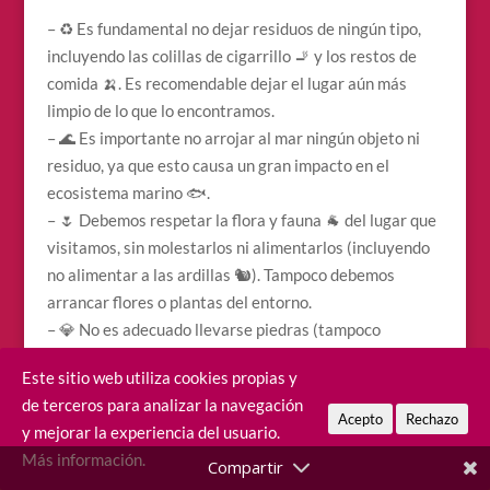
– ♻️ Es fundamental no dejar residuos de ningún tipo,
incluyendo las colillas de cigarrillo 🚬 y los restos de
comida 🍌. Es recomendable dejar el lugar aún más
limpio de lo que lo encontramos.
– 🌊 Es importante no arrojar al mar ningún objeto ni
residuo, ya que esto causa un gran impacto en el
ecosistema marino 🐟.
– 🌷 Debemos respetar la flora y fauna 🐐 del lugar que
visitamos, sin molestarlos ni alimentarlos (incluyendo
no alimentar a las ardillas 🐿). Tampoco debemos
arrancar flores o plantas del entorno.
– 💎 No es adecuado llevarse piedras (tampoco
apilarlas) u otros elementos del medio natural, ya que
Este sitio web utiliza cookies propias y
estos son parte del ecosistema y su extracción puede
de terceros para analizar la navegación
afectar el equilibrio del mismo.
Acepto
Rechazo
y mejorar la experiencia del usuario.
– 🚶‍♀️🚶‍♀️ Es necesario respetar los senderos y no salirse
Más información.
de ellos, 🥾 para no dañar la vegetación y el suelo.