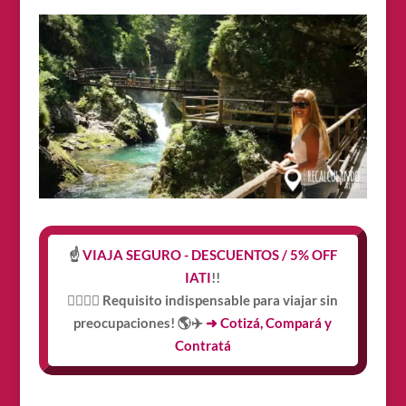
☝️
VIAJA SEGURO - DESCUENTOS / 5% OFF
IATI
!!
👩‍⚕️👨‍⚕️ Requisito indispensable para viajar sin
preocupaciones! 🌎✈️
➜ Cotizá, Compará y
Contratá