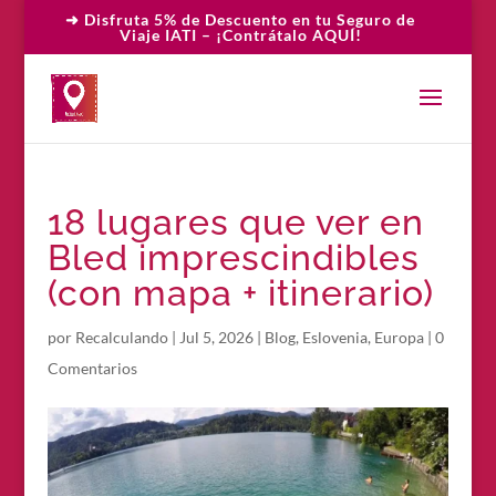
➜ Disfruta 5% de Descuento en tu Seguro de
Viaje IATI – ¡Contrátalo AQUÍ!
18 lugares que ver en
Bled imprescindibles
(con mapa + itinerario)
por
Recalculando
|
Jul 5, 2026
|
Blog
,
Eslovenia
,
Europa
|
0
Comentarios