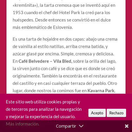
«kremšnita»), la tarta cremosa que se inventó aquí en
1953 cuando el chef del Hotel Park la creó para los
huéspedes. Desde entonces se convirtió en el dulce
más emblemático de Eslovenia.
Es una tarta de hojaldre en dos capas: abajo una crema
de vainilla al estilo natillas, arriba crema batida, y
azúcar glasé por encima. Simple, cremosa y deliciosa.
En
Café Belvedere – Vila Bled,
sobre la orilla del lago,
la sirven junto con café y se dice que es donde se creó
originalmente. También la encontrás en el restaurante
del castillo y en casi cualquier terraza del pueblo. Otro
lugar, donde nostros la comimos fue en
Kavarna Park
,
también con vistas al lago.
Este sitio web utiliza cookies propias y
de terceros para analizar la navegación
TIP:
Si bien la kremšnita aparece en otras partes de
Acepto
Rechazo
y mejorar la experiencia del usuario.
Eslovenia, la versión de Bled tiene una receta
Más información.
específica y protegida. La que probés en el pueblo es la
original. Probala en más de un lugar, que la excusa