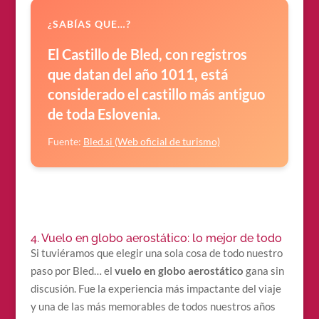
¿SABÍAS QUE…?
El Castillo de Bled, con registros
que datan del año 1011, está
considerado el castillo más antiguo
de toda Eslovenia.
Fuente:
Bled.si (Web oficial de turismo)
4. Vuelo en globo aerostático: lo mejor de todo
Si tuviéramos que elegir una sola cosa de todo nuestro
paso por Bled… el
vuelo en globo aerostático
gana sin
discusión. Fue la experiencia más impactante del viaje
y una de las más memorables de todos nuestros años