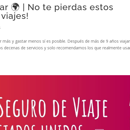
r 🌍 | No te pierdas estos
viajes!
s
ar más y gastar menos sí es posible. Después de más de 9 años viaja
s decenas de servicios y solo recomendamos los que realmente us