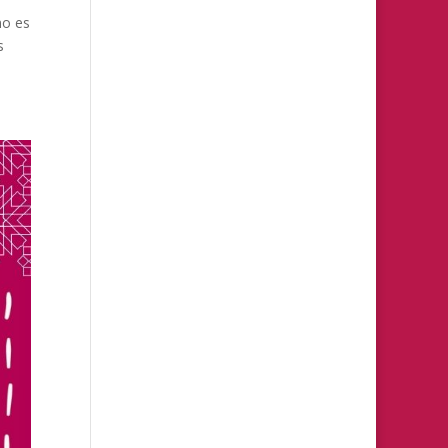
no es
s