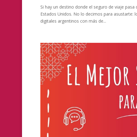
Si hay un destino donde el seguro de viaje pasa
Estados Unidos. No lo decimos para asustarte: 
digitales argentinos con más de...