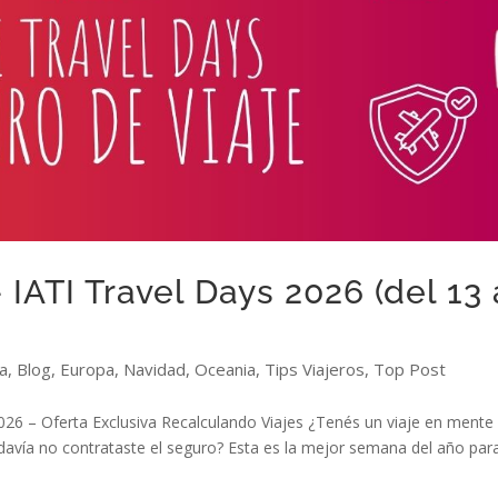
IATI Travel Days 2026 (del 13 
a
,
Blog
,
Europa
,
Navidad
,
Oceania
,
Tips Viajeros
,
Top Post
26 – Oferta Exclusiva Recalculando Viajes ¿Tenés un viaje en mente
odavía no contrataste el seguro? Esta es la mejor semana del año par