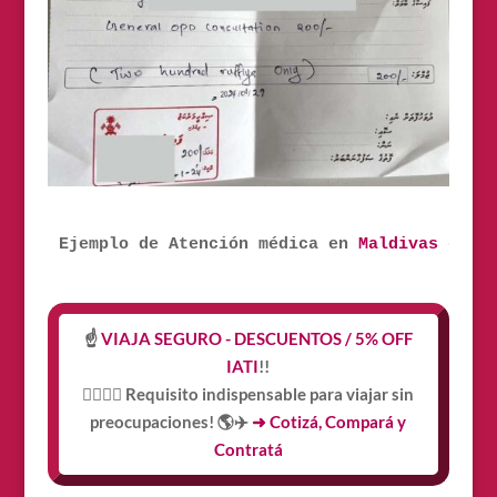
Ejemplo de Atención médica en 
Maldivas
 con S
☝️
VIAJA SEGURO - DESCUENTOS / 5% OFF
IATI
!!
👩‍⚕️👨‍⚕️ Requisito indispensable para viajar sin
preocupaciones! 🌎✈️
➜ Cotizá, Compará y
Contratá