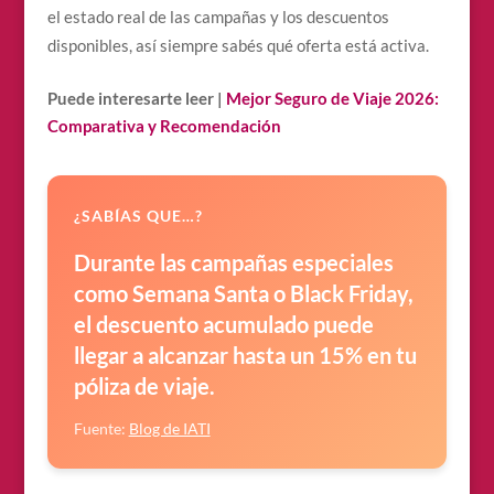
el estado real de las campañas y los descuentos
disponibles, así siempre sabés qué oferta está activa.
Puede interesarte leer |
Mejor Seguro de Viaje 2026:
Comparativa y Recomendación
¿SABÍAS QUE…?
Durante las campañas especiales
como Semana Santa o Black Friday,
el descuento acumulado puede
llegar a alcanzar hasta un 15% en tu
póliza de viaje.
Fuente:
Blog de IATI