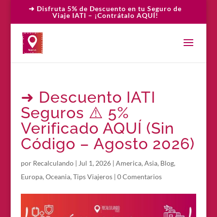
➜ Disfruta 5% de Descuento en tu Seguro de
Viaje IATI – ¡Contrátalo AQUÍ!
➜ Descuento IATI
Seguros ⚠️ 5%
Verificado AQUÍ (Sin
Código – Agosto 2026)
por
Recalculando
|
Jul 1, 2026
|
America
,
Asia
,
Blog
,
Europa
,
Oceania
,
Tips Viajeros
|
0 Comentarios