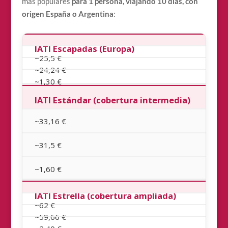
más populares
para 1 persona, viajando 10 días, con
origen España o Argentina
:
IATI Escapadas
(Europa)
~25,5 €
~24,24 €
~1,30 €
IATI Estándar
(cobertura intermedia)
~33,16 €
~31,5 €
~1,60 €
IATI Estrella
(cobertura ampliada)
~62 €
~59,66 €