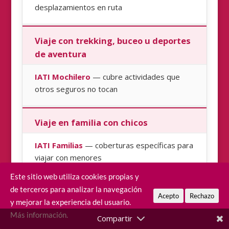
desplazamientos en ruta
Viaje con trekking, buceo u deportes
de aventura
IATI Mochilero
— cubre actividades que
otros seguros no tocan
Viaje en familia con chicos
IATI Familias
— coberturas específicas para
viajar con menores
Este sitio web utiliza cookies propias y
de terceros para analizar la navegación
Viaje en furgoneta o autocaravana
Acepto
Rechazo
y mejorar la experiencia del usuario.
IATI Camper
— cubre vehículo y personas
Más información.
en ruta