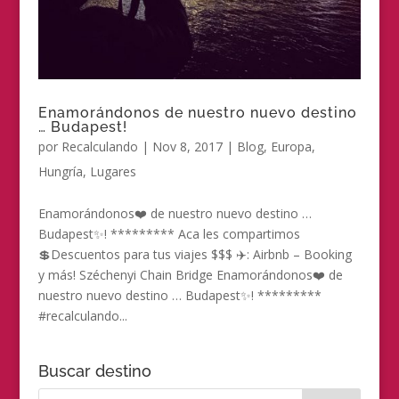
Enamorándonos de nuestro nuevo destino
… Budapest!
por
Recalculando
|
Nov 8, 2017
|
Blog
,
Europa
,
Hungría
,
Lugares
Enamorándonos❤️ de nuestro nuevo destino …
Budapest✨! ********* Aca les compartimos
💲Descuentos para tus viajes $$$ ✈️: Airbnb – Booking
y más! Széchenyi Chain Bridge Enamorándonos❤️ de
nuestro nuevo destino … Budapest✨! *********
#recalculando...
Buscar destino