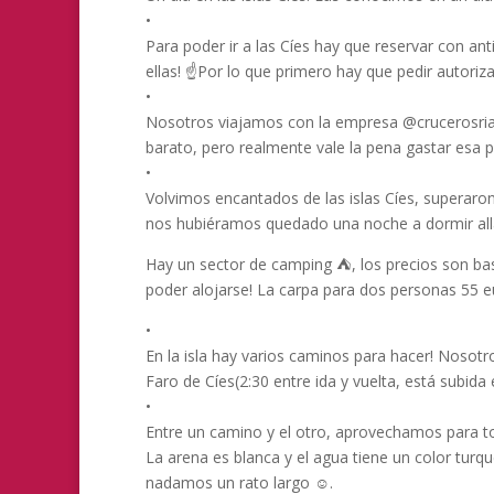
•
Para poder ir a las Cíes hay que reservar con an
ellas! ☝️Por lo que primero hay que pedir autoriza
•
Nosotros viajamos con la empresa @crucerosriasb
barato, pero realmente vale la pena gastar esa pl
•
Volvimos encantados de las islas Cíes, superaro
nos hubiéramos quedado una noche a dormir allá
Hay un sector de camping ⛺️, los precios son bas
poder alojarse! La carpa para dos personas 55 e
•
En la isla hay varios caminos para hacer! Nosotro
Faro de Cíes(2:30 entre ida y vuelta, está subida
•
Entre un camino y el otro, aprovechamos para tom
La arena es blanca y el agua tiene un color turq
nadamos un rato largo ☺️.