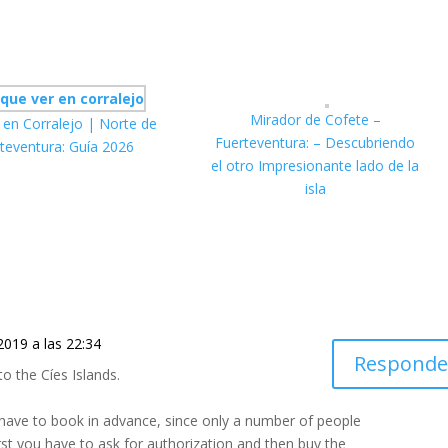
Mirador de Cofete –
 en Corralejo | Norte de
Fuerteventura: – Descubriendo
teventura: Guía 2026
el otro Impresionante lado de la
isla
2019 a las 22:34
Responde
o the Cíes Islands.
 have to book in advance, since only a number of people
rst you have to ask for authorization and then buy the