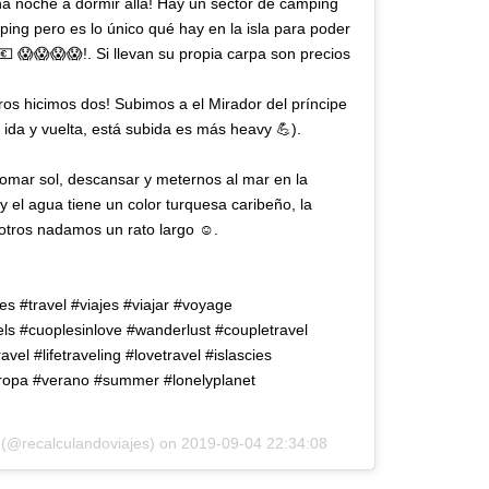
a noche a dormir allá! Hay un sector de camping
ping pero es lo único qué hay en la isla para poder
 😱😱😱😱!. Si llevan su propia carpa son precios
ros hicimos dos! Subimos a el Mirador del príncipe
e ida y vuelta, está subida es más heavy 💪).
omar sol, descansar y meternos al mar en la
y el agua tiene un color turquesa caribeño, la
sotros nadamos un rato largo ☺️.
ajes #travel #viajes #viajar #voyage
els #cuoplesinlove #wanderlust #coupletravel
avel #lifetraveling #lovetravel #islascies
ropa #verano #summer #lonelyplanet
𝕖𝕤 (@recalculandoviajes) on
2019-09-04 22:34:08