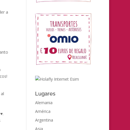
der a
tanto
a
cos!
Lugares
 al
Alemania
América
️.
Argentina
s
Asia