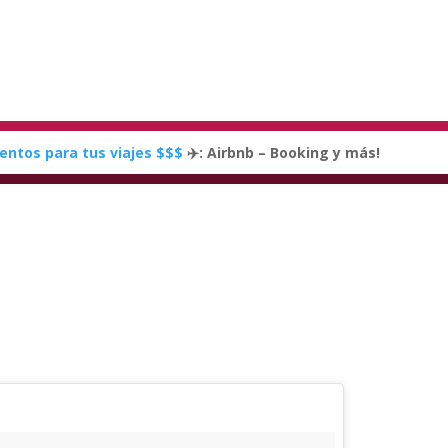
entos para tus viajes $$$
✈️: Airbnb – Booking y más!