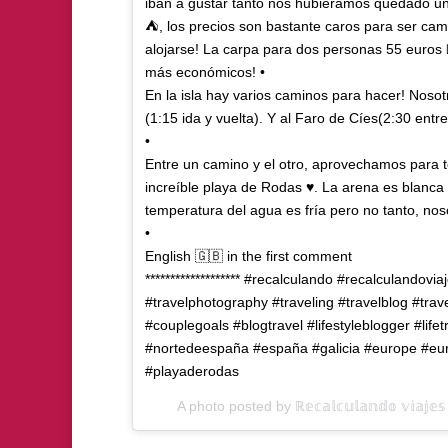
iban a gustar tanto nos hubiéramos quedado un
⛺️, los precios son bastante caros para ser cam
alojarse! La carpa para dos personas 55 euros 
más económicos! •
En la isla hay varios caminos para hacer! Nosot
(1:15 ida y vuelta). Y al Faro de Cíes(2:30 entr
•
Entre un camino y el otro, aprovechamos para t
increíble playa de Rodas ♥️. La arena es blanca 
temperatura del agua es fría pero no tanto, no
•
English 🇬🇧 in the first comment
******************* #recalculando #recalculandovi
#travelphotography #traveling #travelblog #trav
#couplegoals #blogtravel #lifestyleblogger #lifetr
#nortedeespaña #españa #galicia #europe #eu
#playaderodas
A photo posted by ℝ𝕖𝕔𝕒𝕝𝕔𝕦𝕝𝕒𝕟𝕕𝕠 𝕧𝕚𝕒