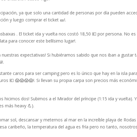
ticipación, ya que solo una cantidad de personas por día pueden acce
ción y luego comprar el ticket 🎫!.
aixas . El ticket ida y vuelta nos costó 18,50 💶 por persona. No es
ata para conocer este bellísimo lugar!.
n nuestras expectativas! Si hubiéramos sabido que nos iban a gustar 
!.
tante caros para ser camping pero es lo único que hay en la isla par
uros 💶 😱😱😱😱!. Si llevan su propia carpa son precios más económi
s hicimos dos! Subimos a el Mirador del príncipe (1:15 ida y vuelta). Y
 es más heavy 💪).
ar sol, descansar y meternos al mar en la increíble playa de Rodas ♥
uesa caribeño, la temperatura del agua es fría pero no tanto, nosotro