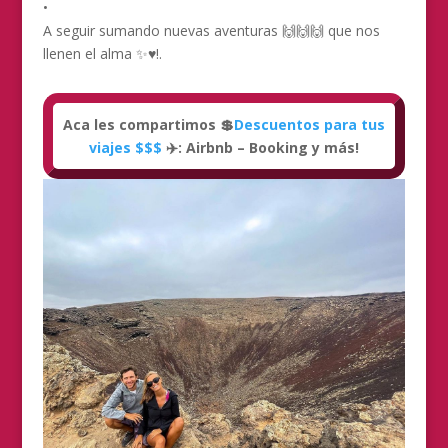
•
A seguir sumando nuevas aventuras 🙌🙌🙌 que nos
llenen el alma ✨♥️!.
Aca les compartimos 💲
Descuentos para tus
viajes $$$
✈️: Airbnb – Booking y más!