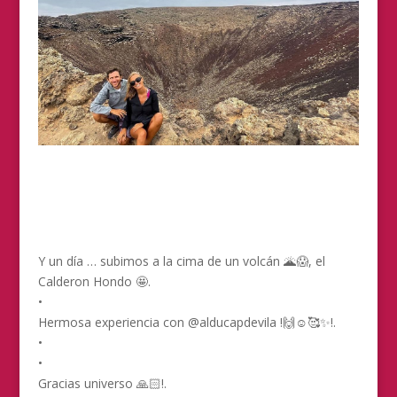
Y un día … subimos a la cima de un volcán 🌋😱, el
Calderon Hondo 🤩.
•
Hermosa experiencia con @alducapdevila !🙌☺️🥰✨!.
•
•
Gracias universo 🙏🏻!.