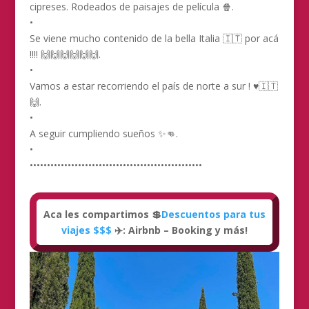
cipreses. Rodeados de paisajes de película 🍿.
•
Se viene mucho contenido de la bella Italia 🇮🇹 por acá
!!!! 🙌🙌🙌🙌🙌🙌.
•
Vamos a estar recorriendo el país de norte a sur ! ♥️🇮🇹
🙌.
•
A seguir cumpliendo sueños ✨👊.
•
••••••••••••••••••••••••••••••••••••••••••••••••••
Aca les compartimos 💲
Descuentos para tus
viajes $$$
✈️: Airbnb – Booking y más!