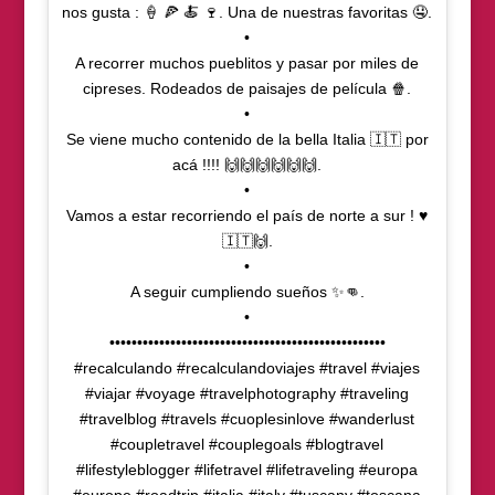
nos gusta : 🍦 🍕 🍝 🍷. Una de nuestras favoritas 🤤.
•
A recorrer muchos pueblitos y pasar por miles de
cipreses. Rodeados de paisajes de película 🍿.
•
Se viene mucho contenido de la bella Italia 🇮🇹 por
acá !!!! 🙌🙌🙌🙌🙌🙌.
•
Vamos a estar recorriendo el país de norte a sur ! ♥️
🇮🇹🙌.
•
A seguir cumpliendo sueños ✨👊.
•
••••••••••••••••••••••••••••••••••••••••••••••••••
#recalculando #recalculandoviajes #travel #viajes
#viajar #voyage #travelphotography #traveling
#travelblog #travels #cuoplesinlove #wanderlust
#coupletravel #couplegoals #blogtravel
#lifestyleblogger #lifetravel #lifetraveling #europa