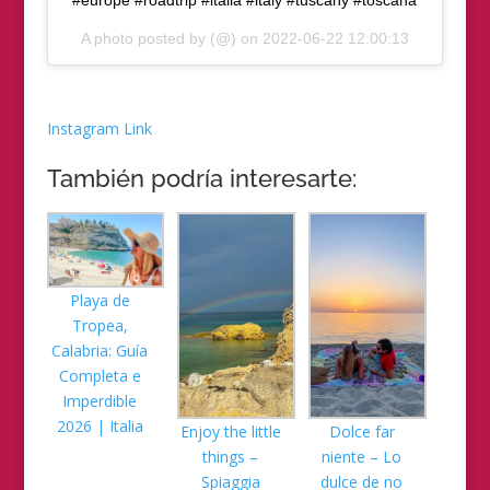
#europe #roadtrip #italia #italy #tuscany #toscana
A photo posted by (@) on
2022-06-22 12:00:13
Instagram Link
También podría interesarte:
Playa de
Tropea,
Calabria: Guía
Completa e
Imperdible
2026 | Italia
Enjoy the little
Dolce far
things –
niente – Lo
Spiaggia
dulce de no