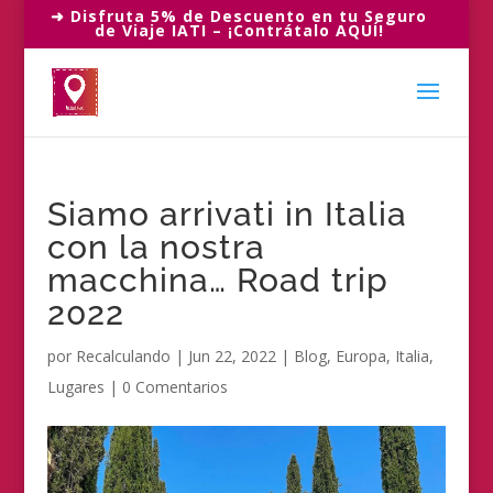
➜ Disfruta 5% de Descuento en tu Seguro
de Viaje IATI – ¡Contrátalo AQUÍ!
Siamo arrivati ​​in Italia
con la nostra
macchina… Road trip
2022
por
Recalculando
|
Jun 22, 2022
|
Blog
,
Europa
,
Italia
,
Lugares
|
0 Comentarios