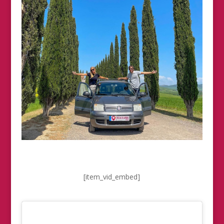
[item_vid_embed]