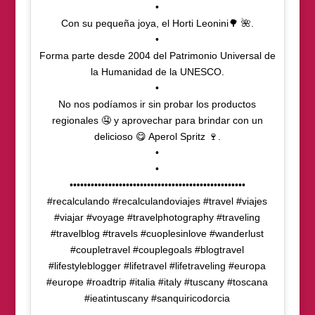
•
Con su pequeña joya, el Horti Leonini🌳 🌺.
•
Forma parte desde 2004 del Patrimonio Universal de
la Humanidad de la UNESCO.
•
No nos podíamos ir sin probar los productos
regionales 🤤 y aprovechar para brindar con un
delicioso 😋 Aperol Spritz 🍷.
•
•
••••••••••••••••••••••••••••••••••••••••••••••••••
#recalculando #recalculandoviajes #travel #viajes
#viajar #voyage #travelphotography #traveling
#travelblog #travels #cuoplesinlove #wanderlust
#coupletravel #couplegoals #blogtravel
#lifestyleblogger #lifetravel #lifetraveling #europa
#europe #roadtrip #italia #italy #tuscany #toscana
#ieatintuscany #sanquiricodorcia