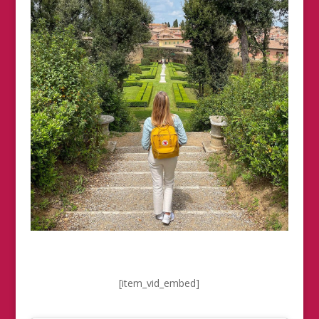
[item_vid_embed]