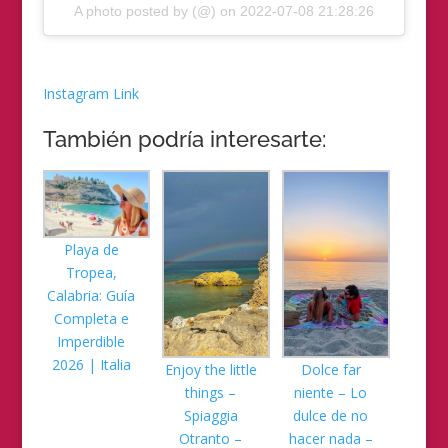
A photo posted by (@) on
2022-07-08 21:28:26
Instagram Link
También podría interesarte:
Playa de
Tropea,
Calabria: Guía
Completa e
Imperdible
2026 | Italia
Enjoy the little
Dolce far
things –
niente – Lo
Spiaggia
dulce de no
Otranto –
hacer nada –