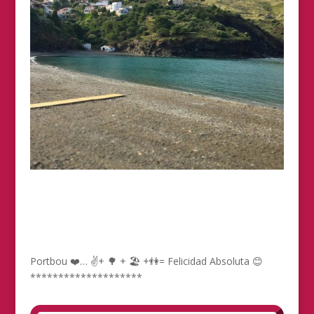
Portbou ❤️… ✌️+ 🌳 + 🏖 +👫= Felicidad Absoluta 😊
********************