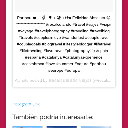
Portbou ❤️… ✌️+ 🌳 + 🏖 +👫= Felicidad Absoluta 😊
******************** #recalculando #travel #viajes #viajar
#voyage #travelphotography #traveling #travelblog
#travels #cuoplesinlove #wanderlust #coupletravel
#couplegoals #blogtravel #lifestyleblogger #lifetravel
#lifetraveling #lovetravel #photographylife #spain
#españa #catalunya #catalunyaexperience
#costabrava #love #summer #nature #portbou
#europe #europa
A photo posted by ℝ𝕖𝕔𝕒𝕝𝕔𝕦𝕝𝕒𝕟𝕕𝕠 𝕧𝕚𝕒𝕛𝕖𝕤 (@recalculandoviajes) on
Instagram Link
También podría interesarte: