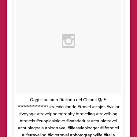
Oggi studiamo l’italiano nel Chianti 📚🍷
******************** #recalculando #travel #viajes #viajar
#voyage #travelphotography #traveling #travelblog
#travels #cuoplesinlove #wanderlust #coupletravel
#couplegoals #blogtravel #lifestyleblogger #lifetravel
#lifetraveling #lovetravel #photographylife #italia