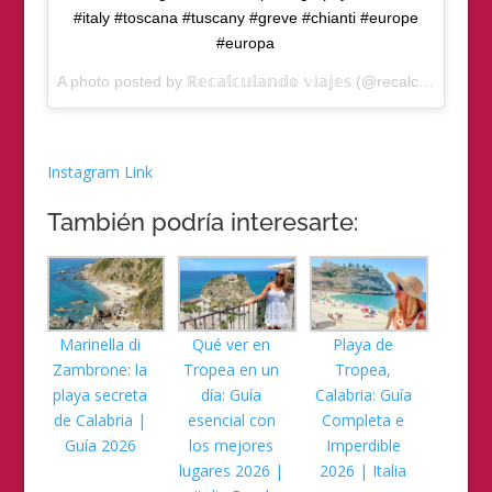
#italy #toscana #tuscany #greve #chianti #europe
#europa
A photo posted by ℝ𝕖𝕔𝕒𝕝𝕔𝕦𝕝𝕒𝕟𝕕𝕠 𝕧𝕚𝕒𝕛𝕖𝕤 (@recalculandoviajes) on
Instagram Link
También podría interesarte:
Marinella di
Qué ver en
Playa de
Zambrone: la
Tropea en un
Tropea,
playa secreta
día: Guía
Calabria: Guía
de Calabria |
esencial con
Completa e
Guía 2026
los mejores
Imperdible
lugares 2026 |
2026 | Italia