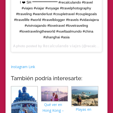
I ❤️ SH ******************** #recalculando #travel
#viajes #viajar #voyage #travelphotography
#traveling #wanderlust #coupletravel #couplegoals
#travellife #world #travelblogger #travels #vidaviajera
#vivirviajando #lovetravel #lovetraveling
#lovetravelingtheworld #vueltaalmundo #china
#shanghai #asia
A photo posted by ℝ𝕖𝕔𝕒𝕝𝕔𝕦𝕝𝕒𝕟𝕕𝕠 𝕧𝕚𝕒𝕛𝕖𝕤 (@recalculandoviajes) on
Instagram Link
También podría interesarte:
Qué ver en
Playas en
Hong Kong –