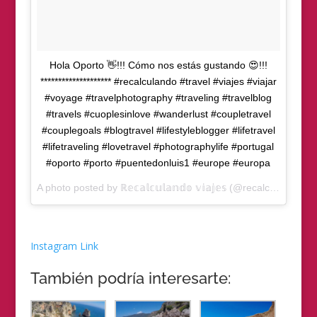
Hola Oporto 👋!!! Cómo nos estás gustando 😍!!!
******************** #recalculando #travel #viajes #viajar
#voyage #travelphotography #traveling #travelblog
#travels #cuoplesinlove #wanderlust #coupletravel
#couplegoals #blogtravel #lifestyleblogger #lifetravel
#lifetraveling #lovetravel #photographylife #portugal
#oporto #porto #puentedonluis1 #europe #europa
A photo posted by ℝ𝕖𝕔𝕒𝕝𝕔𝕦𝕝𝕒𝕟𝕕𝕠 𝕧𝕚𝕒𝕛𝕖𝕤 (@recalculandoviajes) on
Instagram Link
También podría interesarte: