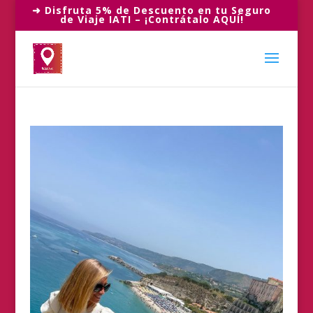
➜ Disfruta 5% de Descuento en tu Seguro
de Viaje IATI – ¡Contrátalo AQUÍ!