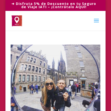
➜ Disfruta 5% de Descuento en tu Seguro
de Viaje IATI – ¡Contrátalo AQUÍ!