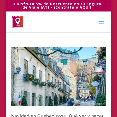
➜ Disfruta 5% de Descuento en tu Seguro
de Viaje IATI – ¡Contrátalo AQUÍ!
Navidad en Quebec 2026: Qué ver y hacer