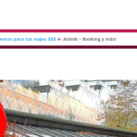
entos para tus viajes $$$
✈️: Airbnb – Booking y más!