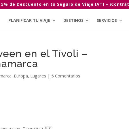
 5% de Descuento en tu Seguro de Viaje IATI – ¡Contrát
PLANIFICAR TU VIAJE
DESTINOS
SERVICIOS
een en el Tívoli –
namarca
marca
,
Europa
,
Lugares
|
5 Comentarios
Copenhague, Dinamarca 🇩🇰.