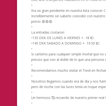
•
Era un gran pendiente en nuestra lista conocer C
Increíblemente sin saberlo coincidió con nuestro
precio 😩😩😩.
•
La entradas costaron:
•135 DKK DE LUNES A VIERNES +- 18 💶 .
•145 DKK SABADO A DOMINGO +- 19.50 💶.
•
Si carísimo para cualquier simple mortal que no v
precios que son al doble de lo que una persona 
•
Recomendamos mucho visitar el Tivoli en fechas 
•
Nosotros llegamos cuando era de día y nos fuim
pero de noche con las luces tenía un toque espec
•
Un hermoso 🥰 recuerdo de nuestro primer real f
•