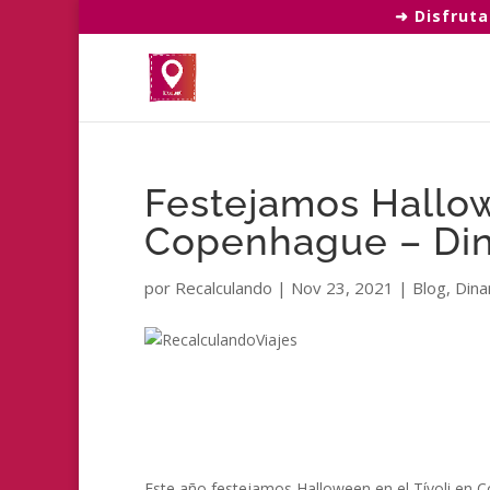
➜ Disfruta
Festejamos Hallow
Copenhague – Di
por
Recalculando
|
Nov 23, 2021
|
Blog
,
Dina
Este año festejamos Halloween en el Tívoli en 